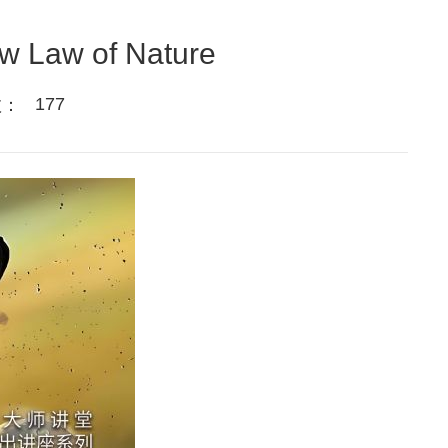
ew Law of Nature
177
数：