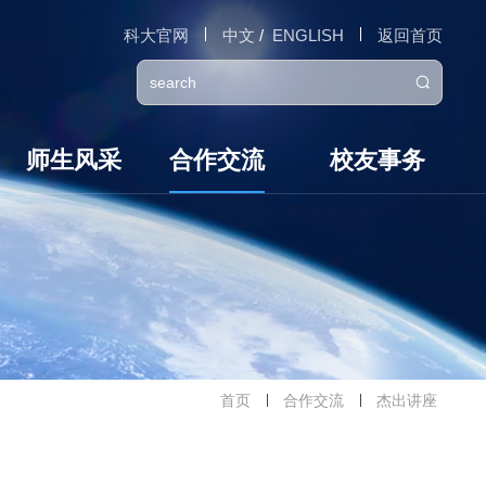
科大官网
中文
/
ENGLISH
返回首页

师生风采
合作交流
校友事务
首页
合作交流
杰出讲座